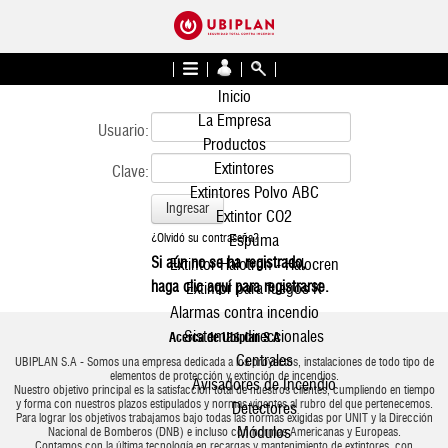
Inicio
La Empresa
Usuario:
Productos
Extintores
Clave:
Extintores Polvo ABC
Ingresar
Extintor CO2
¿Olvidó su contraseña?
Espuma
Si aún no se ha registrado,
Extintor Halotron - Halocren
haga clic aquí para registrarse.
Extintor para fuegos K
Alarmas contra incendio
Sistemas direccionales
Acerca de Ubiplan S.A
Centrales
UBIPLAN S.A - Somos una empresa dedicada a los proyectos, instalaciones de todo tipo de
elementos de protección y extinción de incendios.
Avisadores de Incendio
Nuestro objetivo principal es la satisfacción total de nuestros clientes, cumpliendo en tiempo
y forma con nuestros plazos estipulados y normas vigentes al rubro del que pertenecemos.
Detectores
Para lograr los objetivos trabajamos bajo todas las normas exigidas por UNIT y la Dirección
Módulos
Nacional de Bomberos (DNB) e incluso con normas Americanas y Europeas.
Contamos con la última tecnología en recargas y mantenimiento de extintores, con