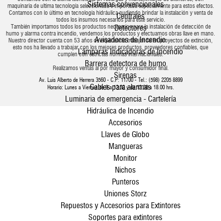
Sistemas convencionales
maquinaria de ultima tecnología seleccionada e importada especialmente para estos efectos.
Contamos con lo último en tecnología hidráulica pudiendo brindar la instalación y venta de
Centrales
todos los insumos necesarios para este servicio.
También importamos todos los productos necesarios para la instalación de detección de
Detectores
humo y alarma contra incendio, vendemos los productos y efectuamos obras llave en mano.
Avisadores de Incendio
Nuestro director cuenta con 53 años de experiencia trabajando en proyectos de extinción,
esto nos ha llevado a trabajar con los mejores productos, proveedores confiables, que
Lámparas Indicadoras de Incendio
cumplen con estrictas normas internacionales.
Barrera detectora de humo
Realizamos ventas al por mayor y consumidor final.
Sirenas
Av. Luis Alberto de Herrera 3560 - C.P: 11700 - Tel.: (598) 2205 8899
Cables para alarmas
Horario: Lunes a Viernes de 9 a 12.30 y de 13.30 a 18.00 hrs.
Luminaria de emergencia - Cartelería
Hidráulica de Incendio
Accesorios
Llaves de Globo
Mangueras
Monitor
Nichos
Punteros
Uniones Storz
Repuestos y Accesorios para Extintores
Soportes para extintores